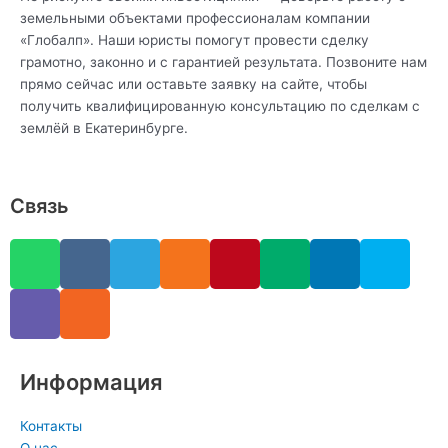
земельными объектами профессионалам компании
«Глобалп». Наши юристы помогут провести сделку
грамотно, законно и с гарантией результата. Позвоните нам
прямо сейчас или оставьте заявку на сайте, чтобы
получить квалифицированную консультацию по сделкам с
землёй в Екатеринбурге.
Связь
W
V
V
R
T
O
P
M
L
S
h
i
k
s
e
d
i
e
i
k
a
b
s
l
n
n
d
n
y
t
e
e
o
t
i
k
p
s
r
g
k
e
u
e
e
a
r
l
r
m
d
Информация
p
a
a
e
i
p
m
s
s
n
Контакты