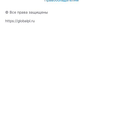
Правообладателям
r
e
a
m
© Все права защищены
https://globalpl.ru