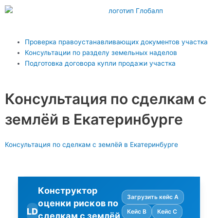
Перейти
к
содержимому
Main
Проверка правоустанавливающих документов участка
Menu
Консультации по разделу земельных наделов
Подготовка договора купли продажи участка
Консультация по сделкам с
землёй в Екатеринбурге
Консультация по сделкам с землёй в Екатеринбурге
Конструктор
Загрузить кейс A
оценки рисков по
LD
Кейс B
Кейс C
сделкам с землёй