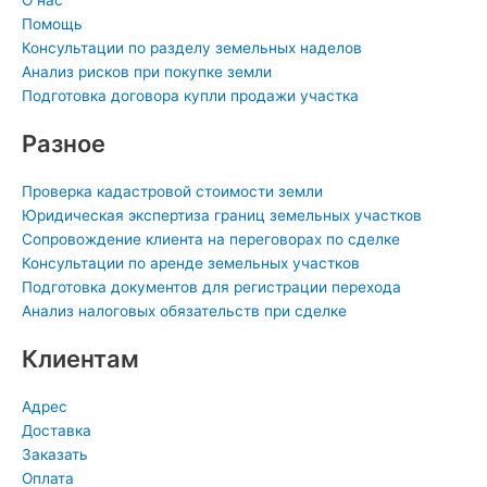
s
t
-
О нас
n
i
Помощь
Консультации по разделу земельных наделов
i
n
Анализ рисков при покупке земли
k
Подготовка договора купли продажи участка
i
Разное
Проверка кадастровой стоимости земли
Юридическая экспертиза границ земельных участков
Сопровождение клиента на переговорах по сделке
Консультации по аренде земельных участков
Подготовка документов для регистрации перехода
Анализ налоговых обязательств при сделке
Клиентам
Адрес
Доставка
Заказать
Оплата