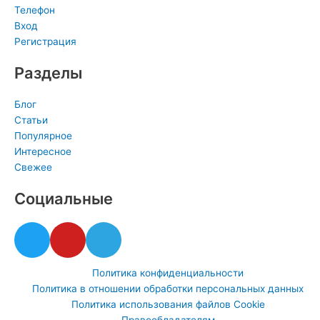
Телефон
Вход
Регистрация
Разделы
Блог
Статьи
Популярное
Интересное
Свежее
Социальные
T
Y
T
w
o
e
i
u
l
Политика конфиденциальности
t
t
e
Политика в отношении обработки персональных данных
t
u
g
Политика использования файлов Cookie
e
b
r